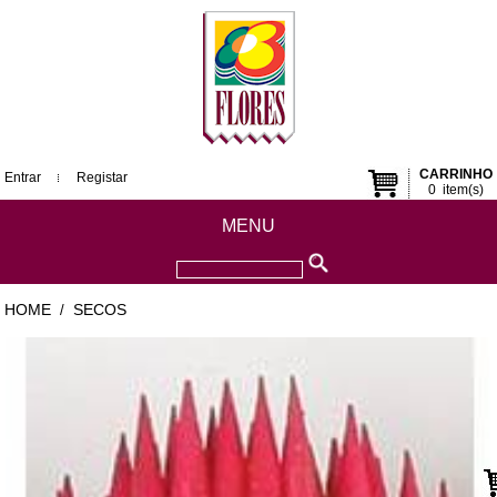
CARRINHO
Entrar
Registar
0
item(s)
MENU
HOME
SECOS
/