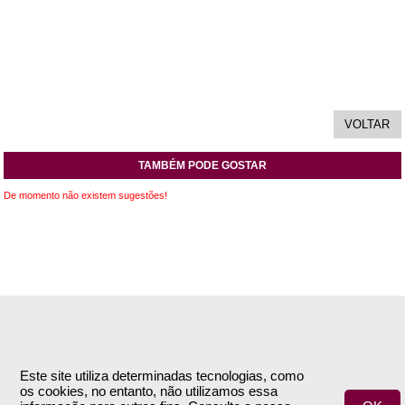
TAMBÉM PODE GOSTAR
De momento não existem sugestões!
INFORMAÇÕES
APOIO AO CLIENTE
Empresa
Encomendas & Pagamentos
Este site utiliza determinadas tecnologias, como
os cookies, no entanto, não utilizamos essa
Termos e Condições
Envio