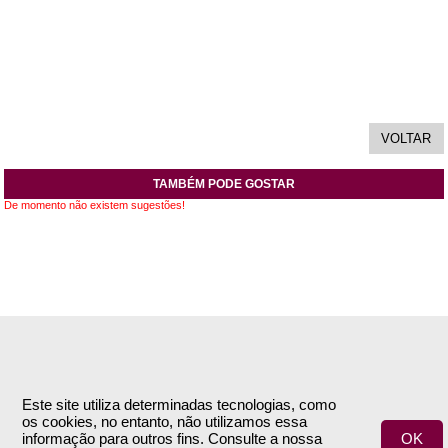
TAMBÉM PODE GOSTAR
De momento não existem sugestões!
INFORMAÇÕES
APOIO AO CLIENTE
Empresa
Encomendas & Pagamentos
Este site utiliza determinadas tecnologias, como
os cookies, no entanto, não utilizamos essa
Termos e Condições
Envio
informação para outros fins. Consulte a nossa
OK
Política de Privacidade
Trocas & Devoluções