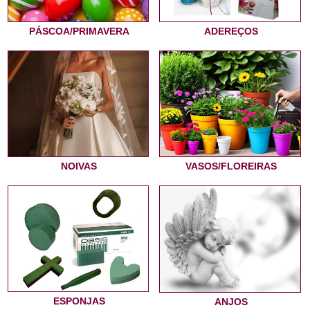
PÁSCOA/PRIMAVERA
ADEREÇOS
NOIVAS
VASOS/FLOREIRAS
ESPONJAS
ANJOS