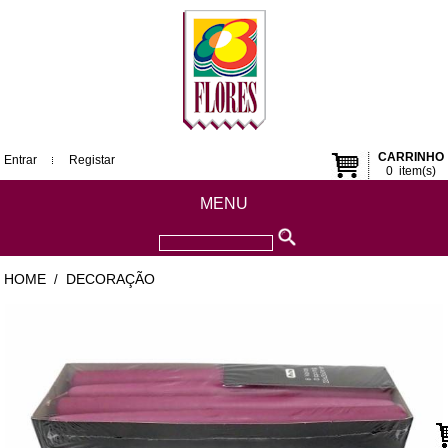
CARRINHO
Entrar
Registar
0
item(s)
MENU
HOME
DECORAÇÃO
/