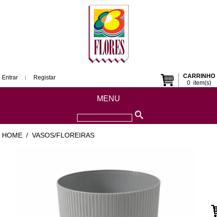
CARRINHO
Entrar
Registar
0
item(s)
MENU
HOME
VASOS/FLOREIRAS
/