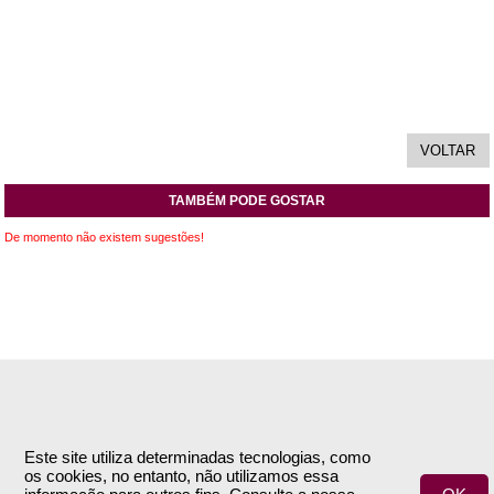
TAMBÉM PODE GOSTAR
De momento não existem sugestões!
INFORMAÇÕES
APOIO AO CLIENTE
Empresa
Encomendas & Pagamentos
Este site utiliza determinadas tecnologias, como
os cookies, no entanto, não utilizamos essa
Termos e Condições
Envio