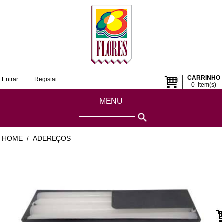
CARRINHO
Entrar
Registar
0
item(s)
MENU
HOME
ADEREÇOS
/