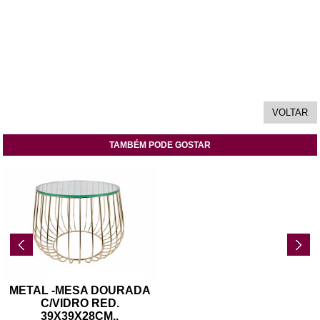
TAMBÉM PODE GOSTAR
METAL -MESA DOURADA
C/VIDRO RED.
39X39X28CM
..