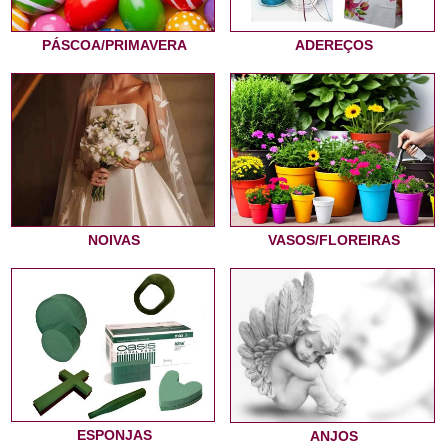
PÁSCOA/PRIMAVERA
ADEREÇOS
NOIVAS
VASOS/FLOREIRAS
ESPONJAS
ANJOS