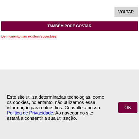
TAMBÉM PODE GOSTAR
De momento não existem sugestões!
INFORMAÇÕES
APOIO AO CLIENTE
Este site utiliza determinadas tecnologias, como
Empresa
Encomendas & Pagamentos
os cookies, no entanto, não utilizamos essa
Termos e Condições
Envio
informação para outros fins. Consulte a nossa
OK
Política de Privacidade
Trocas & Devoluções
Política de Privacidade
. Ao navegar no site
Contactos
estará a consentir a sua utilização.
ÁREA DE CLIENTE
SIGA-NOS
A Minha Conta