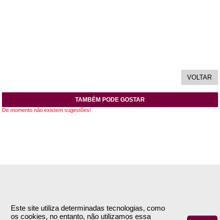
TAMBÉM PODE GOSTAR
De momento não existem sugestões!
INFORMAÇÕES
APOIO AO CLIENTE
Empresa
Encomendas & Pagamentos
Este site utiliza determinadas tecnologias, como
os cookies, no entanto, não utilizamos essa
Termos e Condições
Envio