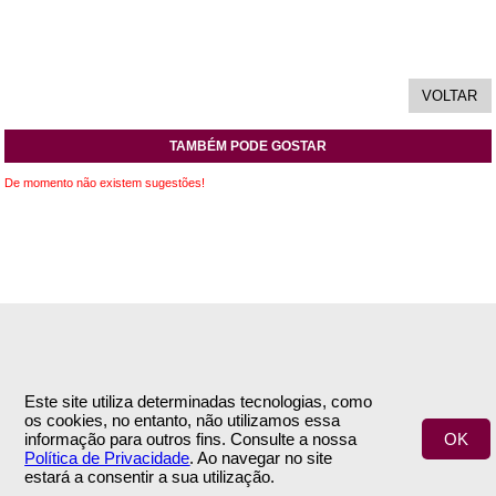
TAMBÉM PODE GOSTAR
De momento não existem sugestões!
INFORMAÇÕES
APOIO AO CLIENTE
Este site utiliza determinadas tecnologias, como
Empresa
Encomendas & Pagamentos
os cookies, no entanto, não utilizamos essa
Termos e Condições
Envio
informação para outros fins. Consulte a nossa
OK
Política de Privacidade
Trocas & Devoluções
Política de Privacidade
. Ao navegar no site
Contactos
estará a consentir a sua utilização.
ÁREA DE CLIENTE
SIGA-NOS