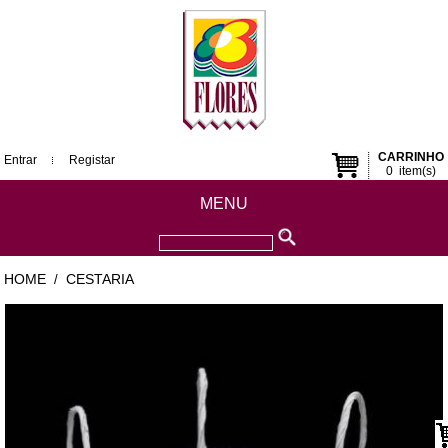
CARRINHO
Entrar
Registar
0
item(s)
MENU
HOME
CESTARIA
/