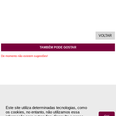
TAMBÉM PODE GOSTAR
De momento não existem sugestões!
INFORMAÇÕES
APOIO AO CLIENTE
Empresa
Encomendas & Pagamentos
Este site utiliza determinadas tecnologias, como
os cookies, no entanto, não utilizamos essa
Termos e Condições
Envio