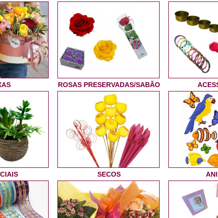
XAS
ROSAS PRESERVADAS/SABÃO
ACES
CIAIS
SECOS
AN