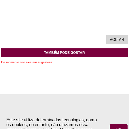
TAMBÉM PODE GOSTAR
De momento não existem sugestões!
INFORMAÇÕES
APOIO AO CLIENTE
Empresa
Encomendas & Pagamentos
Este site utiliza determinadas tecnologias, como
os cookies, no entanto, não utilizamos essa
Termos e Condições
Envio