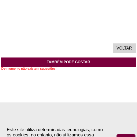
TAMBÉM PODE GOSTAR
De momento não existem sugestões!
INFORMAÇÕES
APOIO AO CLIENTE
Empresa
Encomendas & Pagamentos
Este site utiliza determinadas tecnologias, como
os cookies, no entanto, não utilizamos essa
Termos e Condições
Envio