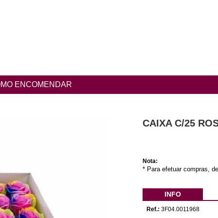
MO ENCOMENDAR
CAIXA C/25 R
Nota:
* Para efetuar compras, de
INFO
Ref.:
3F04.0011968