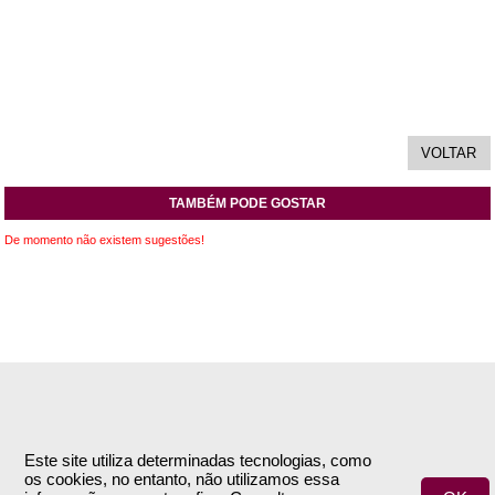
TAMBÉM PODE GOSTAR
De momento não existem sugestões!
INFORMAÇÕES
APOIO AO CLIENTE
Empresa
Encomendas & Pagamentos
Este site utiliza determinadas tecnologias, como
os cookies, no entanto, não utilizamos essa
Termos e Condições
Envio