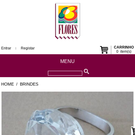
CARRINHO
Entrar
Registar
0
item(s)
MENU
HOME
BRINDES
/