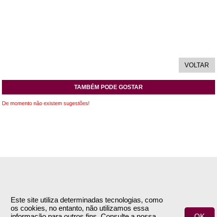
TAMBÉM PODE GOSTAR
De momento não existem sugestões!
INFORMAÇÕES
APOIO AO CLIENTE
Empresa
Encomendas & Pagamentos
Este site utiliza determinadas tecnologias, como
os cookies, no entanto, não utilizamos essa
Termos e Condições
Envio
informação para outros fins. Consulte a nossa
OK