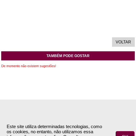
TAMBÉM PODE GOSTAR
De momento não existem sugestões!
INFORMAÇÕES
APOIO AO CLIENTE
Empresa
Encomendas & Pagamentos
Este site utiliza determinadas tecnologias, como
os cookies, no entanto, não utilizamos essa
Termos e Condições
Envio