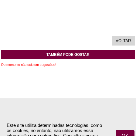
TAMBÉM PODE GOSTAR
De momento não existem sugestões!
INFORMAÇÕES
APOIO AO CLIENTE
Empresa
Encomendas & Pagamentos
Este site utiliza determinadas tecnologias, como
os cookies, no entanto, não utilizamos essa
Termos e Condições
Envio
informação para outros fins. Consulte a nossa
OK