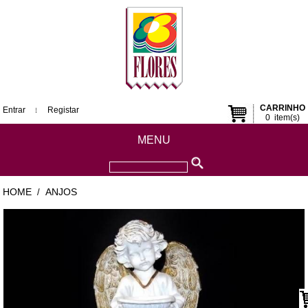
CARRINHO
Entrar
Registar
0
item(s)
MENU
HOME
ANJOS
/