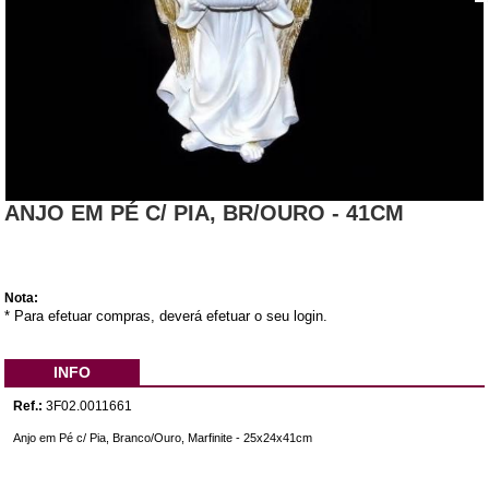
ANJO EM PÉ C/ PIA, BR/OURO - 41CM
Nota:
* Para efetuar compras, deverá efetuar o seu login.
INFO
Ref.:
3F02.0011661
Anjo em Pé c/ Pia, Branco/Ouro, Marfinite - 25x24x41cm