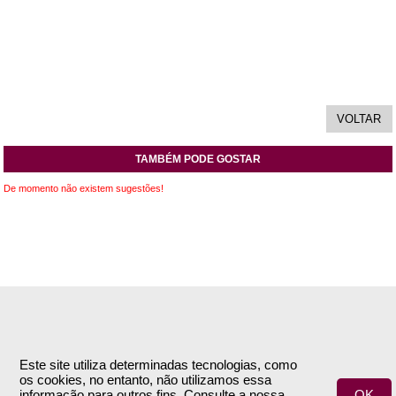
TAMBÉM PODE GOSTAR
De momento não existem sugestões!
INFORMAÇÕES
APOIO AO CLIENTE
Empresa
Encomendas & Pagamentos
Este site utiliza determinadas tecnologias, como
os cookies, no entanto, não utilizamos essa
Termos e Condições
Envio
informação para outros fins. Consulte a nossa
OK