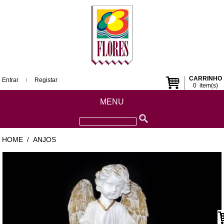
CARRINHO
Entrar
Registar
0
item(s)
MENU
HOME
ANJOS
/