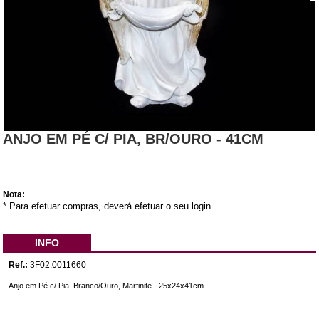
ANJO EM PÉ C/ PIA, BR/OURO - 41CM
Nota:
* Para efetuar compras, deverá efetuar o seu login.
INFO
Ref.:
3F02.0011660
Anjo em Pé c/ Pia, Branco/Ouro, Marfinite - 25x24x41cm